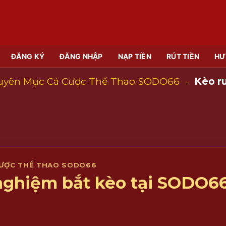
ĐĂNG KÝ
ĐĂNG NHẬP
NẠP TIỀN
RÚT TIỀN
HƯ
uyên Mục Cá Cược Thể Thao SODO66
-
Kèo ru
CƯỢC THỂ THAO SODO66
 nghiệm bắt kèo tại SODO6