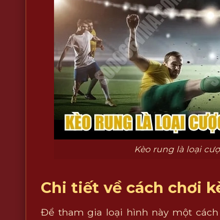
Kèo rung là loại cư
Chi tiết về cách chơi 
Để tham gia loại hình này một cách