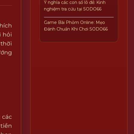
Ý nghĩa các con số lô đề: Kinh
nghiệm tra cứu tại SODO66
Game Bài Phỏm Online: Mẹo
hích
Đánh Chuẩn Khi Chơi SODO66
i hỏi
 thời
ướng
i các
tiền