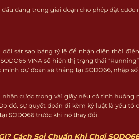
n đấu đang trong giai đoạn cho phép đặt cược 
o dõi sát sao bảng tỷ lệ để nhận diện thời đi
 SODO66 VINA sẽ hiển thị trạng thái “Running”
ợc mình dự đoán sẽ thắng tại SODO66, nhập số 
 nhận cược trong vài giây nếu có tình huống 
o đó, sự quyết đoán đi kèm kỷ luật là yếu tố 
 tại SODO66 trước khi nó thay đổi.
 Gì? Cách Soi Chuẩn Khi Chơi SODO6