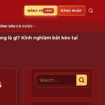
ĐĂNG KÝ
ĐĂNG NHẬP
+66K
ỚNG DẪN CÁ CƯỢC
ng là gì? Kinh nghiệm bắt kèo tại
6