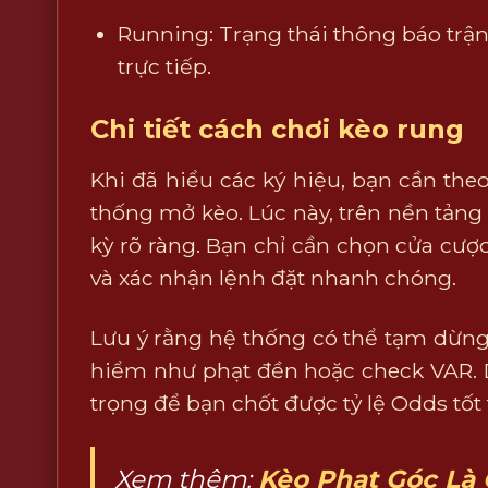
Running: Trạng thái thông báo trậ
trực tiếp.
Chi tiết cách chơi kèo rung
Khi đã hiểu các ký hiệu, bạn cần the
thống mở kèo. Lúc này, trên nền tảng
kỳ rõ ràng. Bạn chỉ cần chọn cửa cư
và xác nhận lệnh đặt nhanh chóng.
Lưu ý rằng hệ thống có thể tạm dừng
hiểm như phạt đền hoặc check VAR. D
trọng để bạn chốt được tỷ lệ Odds tốt
Xem thêm:
Kèo Phạt Góc Là