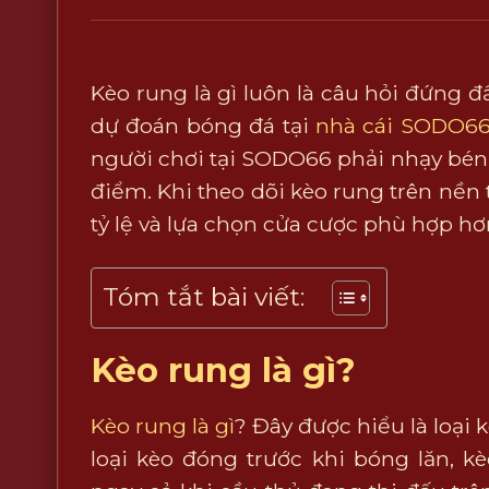
Kèo rung là gì luôn là câu hỏi đứng
dự đoán bóng đá tại
nhà cái SODO6
người chơi tại SODO66 phải nhạy bén t
điểm. Khi theo dõi kèo rung trên nề
tỷ lệ và lựa chọn cửa cược phù hợp hơn
Tóm tắt bài viết:
Kèo rung là gì?
Kèo rung là gì
? Đây được hiểu là loại 
loại kèo đóng trước khi bóng lăn, k