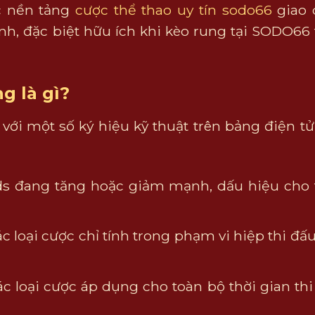
ác nền tảng
cược thể thao uy tín sodo66
giao 
nh, đặc biệt hữu ích khi kèo rung tại SODO66 
g là gì?
với một số ký hiệu kỹ thuật trên bảng điện tử
Odds đang tăng hoặc giảm mạnh, dấu hiệu cho 
c loại cược chỉ tính trong phạm vi hiệp thi đấ
ác loại cược áp dụng cho toàn bộ thời gian th