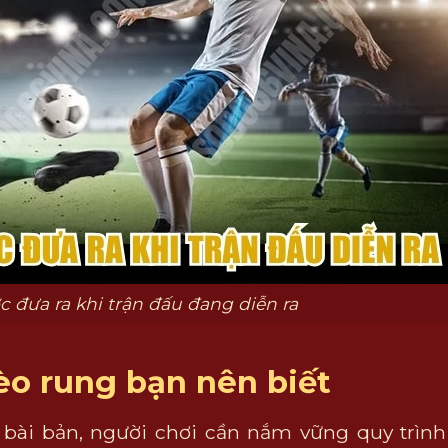
ợc đưa ra khi trận đấu đang diễn ra
kèo rung bạn nên biết
 bài bản, người chơi cần nắm vững quy trình